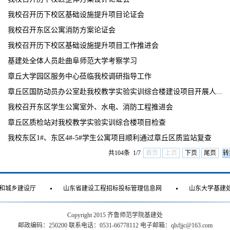
我校召开历下校区基础设施提升项目论证会
我校召开东区公寓消防方案论证会
我校召开历下校区基础设施提升项目工作推进会
基建处全体人员赴曲阜师范大学考察学习
章丘大学园区服务中心莅临我校调研指导工作
章丘区国防动员办公室赴我校教学实验实训综合楼建设项目开展人...
我校召开东区学生公寓室外、水电、消防工程推进会
章丘区质检站对我校教学实验实训综合楼项目检查
我校东区1#、东区4#-5#学生公寓项目顺利通过章丘区质监站复查
共104条 1/7
首页
上页
下页
尾页
和城乡建设厅
山东省建设工程招标投标管理信息网
山东大学基建
Copyright 2015 齐鲁师范学院基建处
邮政编码：250200 联系电话：0531-66778112 电子邮箱：qlsfjjc@163.com